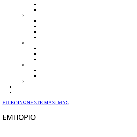
ΟΡΥΧΕΙΑ ΚΑΙ ΛΑΤΟΜΕΙΑ
ΥΔΑΤΟΚΑΛΛΙΕΡΓΕΙΕΣ
ΤΟΥΡΙΣΜΟΣ
ΑΓΡΟΤΟΥΡΙΣΜΟΣ
ΤΟΥΡΙΣΜΟΣ ΓΕΝΙΚΑ
ΔΗΜΙΟΥΡΓΙΚΟΣ ΤΟΥΡΙΣΜΟΣ
ΤΟΥΡΙΣΜΟΣ-ΦΥΣΗ-ΠΟΛΙΤΙΣΜΟΣ
ΕΜΠΟΡΙΟ
ΛΙΑΝΙΚΟ ΕΜΠΟΡΙΟ
ΧΟΝΔΡΙΚΟ ΕΜΠΟΡΙΟ
ΗΛΕΚΤΡΟΝΙΚΟ ΛΙΑΝΙΚΟ ΕΜΠΟΡΙΟ
ΦΟΡΕΙΣ
ΟΡΓΑΝΩΣΕΙΣ
ΦΟΡΕΙΣ ΑΥΤΟΔΙΟΙΚΗΣΗΣ
ΣΥΝΕΡΓΑΣΙΕΣ ΦΟΡΕΩΝ ΜΕ ΕΠΙΧΕΙΡΗΣΕΙΣ
ΝΕΑ & ΑΝΑΚΟΙΝΩΣΕΙΣ
ΕΠΙΚΟΙΝΩΝΙΑ
ΕΠΙΚΟΙΝΩΝΗΣΤΕ ΜΑΖΙ ΜΑΣ
ΕΜΠΟΡΙΟ