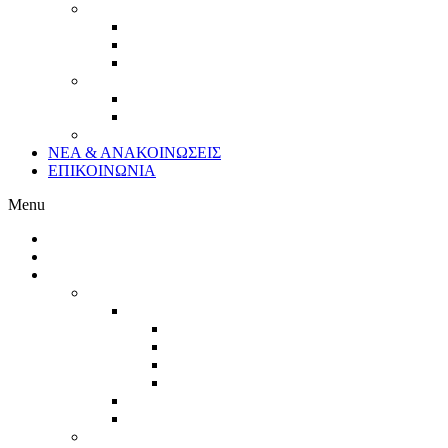
ΕΜΠΟΡΙΟ
ΛΙΑΝΙΚΟ ΕΜΠΟΡΙΟ
ΧΟΝΔΡΙΚΟ ΕΜΠΟΡΙΟ
ΗΛΕΚΤΡΟΝΙΚΟ ΛΙΑΝΙΚΟ ΕΜΠΟΡΙΟ
ΦΟΡΕΙΣ
ΟΡΓΑΝΩΣΕΙΣ
ΦΟΡΕΙΣ ΑΥΤΟΔΙΟΙΚΗΣΗΣ
ΣΥΝΕΡΓΑΣΙΕΣ ΦΟΡΕΩΝ ΜΕ ΕΠΙΧΕΙΡΗΣΕΙΣ
ΝΕΑ & ΑΝΑΚΟΙΝΩΣΕΙΣ
ΕΠΙΚΟΙΝΩΝΙΑ
Menu
Αρχική
Σχετικά με εμάς
ΥΠΗΡΕΣΙΕΣ
ΕΠΙΔΟΤΟΥΜΕΝΑ ΠΡΟΓΡΑΜΜΑΤΑ ΕΣΠΑ
ΤΡΕΧΟΝΤΑ ΠΡΟΓΡΑΜΜΑΤΑ ΕΣΠΑ
ΝΕΕΣ ΕΠΙΧΕΙΡΗΣΕΙΣ
ΥΦΙΣΤΑΜΕΝΕΣ ΕΠΙΧΕΙΡΗΣΕΙΣ
ΥΠΟ ΙΔΡΥΣΗ ΕΠΙΧΕΙΡΗΣΕΙΣ
ΙΔΙΩΤΕΣ
ΑΝΑΜΕΝΟΜΕΝΑ ΠΡΟΓΡΑΜΜΑΤΑ ΕΣΠΑ
ΠΡΟΓΡΑΜΜΑΤΑ ΣΕ ΥΛΟΠΟΙΗΣΗ
DIGITAL MARKETING