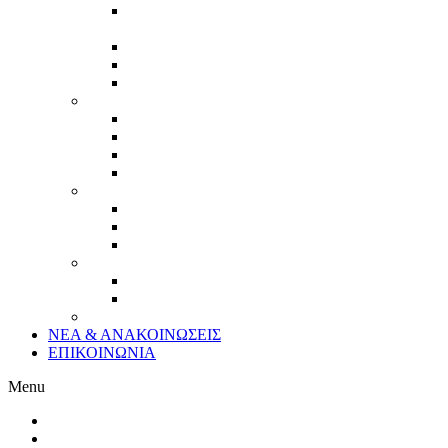
ΔΗΜΙΟΥΡΓΙΚΗ ΒΙΟΜΗΧΑΝΙΑ-
ΒΙΟΤΕΧΝΙΑ
ΧΩΡΟΙ ΑΘΛΗΤΙΣΜΟΥ
ΟΡΥΧΕΙΑ ΚΑΙ ΛΑΤΟΜΕΙΑ
ΥΔΑΤΟΚΑΛΛΙΕΡΓΕΙΕΣ
ΤΟΥΡΙΣΜΟΣ
ΑΓΡΟΤΟΥΡΙΣΜΟΣ
ΤΟΥΡΙΣΜΟΣ ΓΕΝΙΚΑ
ΔΗΜΙΟΥΡΓΙΚΟΣ ΤΟΥΡΙΣΜΟΣ
ΤΟΥΡΙΣΜΟΣ-ΦΥΣΗ-ΠΟΛΙΤΙΣΜΟΣ
ΕΜΠΟΡΙΟ
ΛΙΑΝΙΚΟ ΕΜΠΟΡΙΟ
ΧΟΝΔΡΙΚΟ ΕΜΠΟΡΙΟ
ΗΛΕΚΤΡΟΝΙΚΟ ΛΙΑΝΙΚΟ ΕΜΠΟΡΙΟ
ΦΟΡΕΙΣ
ΟΡΓΑΝΩΣΕΙΣ
ΦΟΡΕΙΣ ΑΥΤΟΔΙΟΙΚΗΣΗΣ
ΣΥΝΕΡΓΑΣΙΕΣ ΦΟΡΕΩΝ ΜΕ ΕΠΙΧΕΙΡΗΣΕΙΣ
ΝΕΑ & ΑΝΑΚΟΙΝΩΣΕΙΣ
ΕΠΙΚΟΙΝΩΝΙΑ
Menu
Αρχική
Σχετικά με εμάς