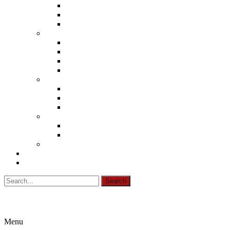
ΧΩΡΟΙ ΑΘΛΗΤΙΣΜΟΥ
ΟΡΥΧΕΙΑ ΚΑΙ ΛΑΤΟΜΕΙΑ
ΥΔΑΤΟΚΑΛΛΙΕΡΓΕΙΕΣ
ΤΟΥΡΙΣΜΟΣ
ΑΓΡΟΤΟΥΡΙΣΜΟΣ
ΤΟΥΡΙΣΜΟΣ ΓΕΝΙΚΑ
ΔΗΜΙΟΥΡΓΙΚΟΣ ΤΟΥΡΙΣΜΟΣ
ΤΟΥΡΙΣΜΟΣ-ΦΥΣΗ-ΠΟΛΙΤΙΣΜΟΣ
ΕΜΠΟΡΙΟ
ΛΙΑΝΙΚΟ ΕΜΠΟΡΙΟ
ΧΟΝΔΡΙΚΟ ΕΜΠΟΡΙΟ
ΗΛΕΚΤΡΟΝΙΚΟ ΛΙΑΝΙΚΟ ΕΜΠΟΡΙΟ
ΦΟΡΕΙΣ
ΟΡΓΑΝΩΣΕΙΣ
ΦΟΡΕΙΣ ΑΥΤΟΔΙΟΙΚΗΣΗΣ
ΣΥΝΕΡΓΑΣΙΕΣ ΦΟΡΕΩΝ ΜΕ ΕΠΙΧΕΙΡΗΣΕΙΣ
ΝΕΑ & ΑΝΑΚΟΙΝΩΣΕΙΣ
ΕΠΙΚΟΙΝΩΝΙΑ
Search
Menu