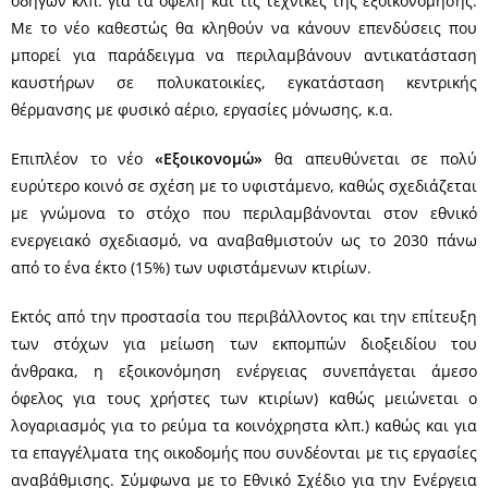
οδηγών κλπ. για τα οφέλη και τις τεχνικές της εξοικονόμησης.
Με το νέο καθεστώς θα κληθούν να κάνουν επενδύσεις που
μπορεί για παράδειγμα να περιλαμβάνουν αντικατάσταση
καυστήρων σε πολυκατοικίες, εγκατάσταση κεντρικής
θέρμανσης με φυσικό αέριο, εργασίες μόνωσης, κ.α.
Επιπλέον το νέο
«Εξοικονομώ»
θα απευθύνεται σε πολύ
ευρύτερο κοινό σε σχέση με το υφιστάμενο, καθώς σχεδιάζεται
με γνώμονα το στόχο που περιλαμβάνονται στον εθνικό
ενεργειακό σχεδιασμό, να αναβαθμιστούν ως το 2030 πάνω
από το ένα έκτο (15%) των υφιστάμενων κτιρίων.
Εκτός από την προστασία του περιβάλλοντος και την επίτευξη
των στόχων για μείωση των εκπομπών διοξειδίου του
άνθρακα, η εξοικονόμηση ενέργειας συνεπάγεται άμεσο
όφελος για τους χρήστες των κτιρίων) καθώς μειώνεται ο
λογαριασμός για το ρεύμα τα κοινόχρηστα κλπ.) καθώς και για
τα επαγγέλματα της οικοδομής που συνδέονται με τις εργασίες
αναβάθμισης. Σύμφωνα με το Εθνικό Σχέδιο για την Ενέργεια