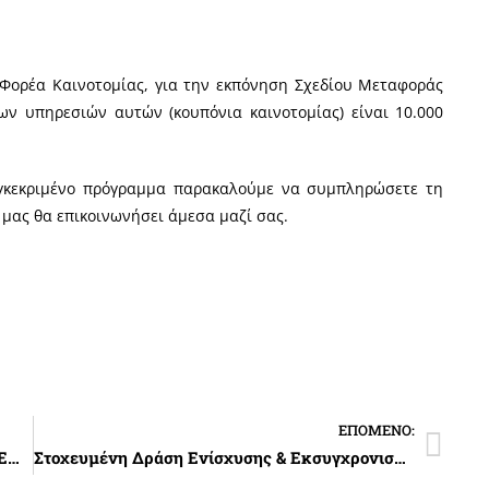
Φορέα Καινοτομίας, για την εκπόνηση Σχεδίου Μεταφοράς
ων υπηρεσιών αυτών (κουπόνια καινοτομίας) είναι 10.000
υγκεκριμένο πρόγραμμα παρακαλούμε να συμπληρώσετε τη
 μας θα επικοινωνήσει άμεσα μαζί σας.
ΕΠΌΜΕΝΟ:
Ενημερωτική εκδήλωση για τις δράσεις του ΕΠΑνΕΚ “Ποιοτικός Εκσυγχρονισμός”, “Επιχειρούμε Έξω” και “Εργαλειοθηκη Ανταγωνιστικότητας” στην Αργολίδα
Στοχευμένη Δράση Ενίσχυσης & Εκσυγχρονισμού Θεατρικών και Κινηματογραφικών Αιθουσών και Αιθουσών εικαστικών τεχνών