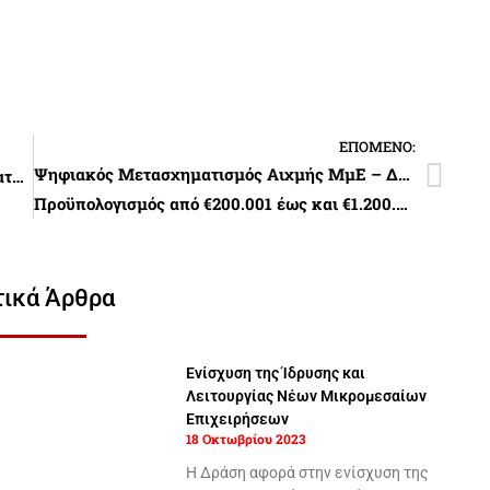
ΕΠΌΜΕΝΟ:
Ψηφιακός Μετασχηματισμός Αιχμής ΜμΕ – ΔΡΑΣΗ 3
Σε λειτουργία από τις 19/1 η ηλεκτρονική πλατφόρμα για επιχειρήσεις που ενδιαφέρονται να χρηματοδοτηθούν από τα νέα προγράμματα του ΕΣΠΑ 2021
Προϋπολογισμός από €200.001 έως και €1.200.000.
τικά Άρθρα
Ενίσχυση της Ίδρυσης και
Λειτουργίας Νέων Μικρομεσαίων
Επιχειρήσεων
18 Οκτωβρίου 2023
Η Δράση αφορά στην ενίσχυση της